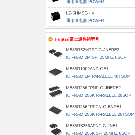
通用继电器 POWER
LZ-5HMSE-HV
通用继电器 POWER
Fujitsu富士通热销型号
MB85RS2MTPF-G-JNERE2
IC FRAM 2M SPI 25MHZ 8SOP
MB85R1002ANC-GE1
IC FRAM 1M PARALLEL 48TSOP
MB85R256FPNF-G-JNERE2
IC FRAM 256K PARALLEL 28SOP
MB85R256FPFCN-G-BNDE1
IC FRAM 256K PARALLEL 28TSOP 
MB85RS256APNF-G-JNE1
IC FRAM 256K SPI 25MHZ 8SOP