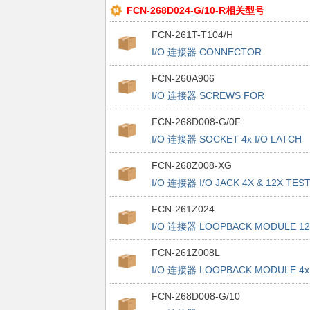
FCN-268D024-G/10-R相关型号
FCN-261T-T104/H
I/O 连接器 CONNECTOR
FCN-260A906
I/O 连接器 SCREWS FOR
CONNECTOR 817-FCN-268D008-
FCN-268D008-G/0F
G3LR
I/O 连接器 SOCKET 4x I/O LATCH
W/o Mnt Ears
FCN-268Z008-XG
I/O 连接器 I/O JACK 4X & 12X TES
BOARD KIT 10G
FCN-261Z024
I/O 连接器 LOOPBACK MODULE 12
FCN-261Z008L
I/O 连接器 LOOPBACK MODULE 4x
FCN-268D008-G/10