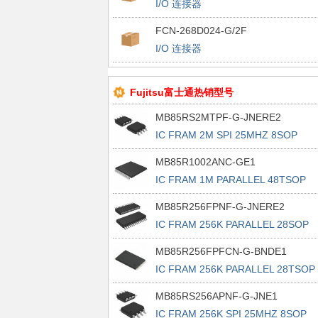
I/O 连接器
FCN-268D024-G/2F
I/O 连接器
Fujitsu富士通热销型号
MB85RS2MTPF-G-JNERE2
IC FRAM 2M SPI 25MHZ 8SOP
MB85R1002ANC-GE1
IC FRAM 1M PARALLEL 48TSOP
MB85R256FPNF-G-JNERE2
IC FRAM 256K PARALLEL 28SOP
MB85R256FPFCN-G-BNDE1
IC FRAM 256K PARALLEL 28TSOP 
MB85RS256APNF-G-JNE1
IC FRAM 256K SPI 25MHZ 8SOP