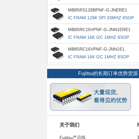
MB85RS128BPNF-G-JNERE1
IC FRAM 128K SPI 33MHZ 8SOP
MB85RC16VPNF-G-JNN1ERE1
IC FRAM 16K I2C 1MHZ 8SOP
MB85RC16VPNF-G-JNN1E1
IC FRAM 16K I2C 1MHZ 8SOP
Fujitsu的长期订单优势
关于我们
Fujitsu产品线