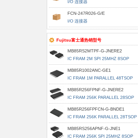
I/O 连接器
FCN-247R026-G/E
I/O 连接器
Fujitsu富士通热销型号
MB85RS2MTPF-G-JNERE2
IC FRAM 2M SPI 25MHZ 8SOP
MB85R1002ANC-GE1
IC FRAM 1M PARALLEL 48TSOP
MB85R256FPNF-G-JNERE2
IC FRAM 256K PARALLEL 28SOP
MB85R256FPFCN-G-BNDE1
IC FRAM 256K PARALLEL 28TSOP 
MB85RS256APNF-G-JNE1
IC FRAM 256K SPI 25MHZ 8SOP