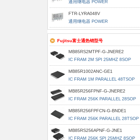
通用继电器 POWER
FTR-LYRA048V
通用继电器 POWER
Fujitsu富士通热销型号
MB85RS2MTPF-G-JNERE2
IC FRAM 2M SPI 25MHZ 8SOP
MB85R1002ANC-GE1
IC FRAM 1M PARALLEL 48TSOP
MB85R256FPNF-G-JNERE2
IC FRAM 256K PARALLEL 28SOP
MB85R256FPFCN-G-BNDE1
IC FRAM 256K PARALLEL 28TSOP 
MB85RS256APNF-G-JNE1
IC FRAM 256K SPI 25MHZ 8SOP