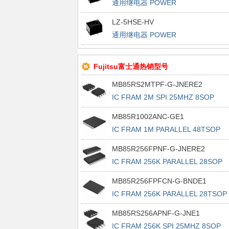
通用继电器 POWER
LZ-5HSE-HV
通用继电器 POWER
Fujitsu富士通热销型号
MB85RS2MTPF-G-JNERE2
IC FRAM 2M SPI 25MHZ 8SOP
MB85R1002ANC-GE1
IC FRAM 1M PARALLEL 48TSOP
MB85R256FPNF-G-JNERE2
IC FRAM 256K PARALLEL 28SOP
MB85R256FPFCN-G-BNDE1
IC FRAM 256K PARALLEL 28TSOP 
MB85RS256APNF-G-JNE1
IC FRAM 256K SPI 25MHZ 8SOP