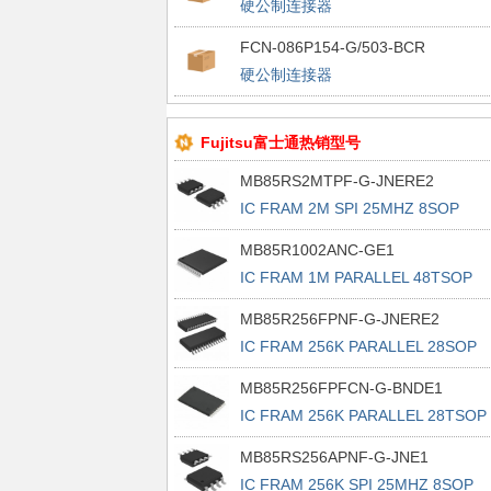
硬公制连接器
FCN-086P154-G/503-BCR
硬公制连接器
Fujitsu富士通热销型号
MB85RS2MTPF-G-JNERE2
IC FRAM 2M SPI 25MHZ 8SOP
MB85R1002ANC-GE1
IC FRAM 1M PARALLEL 48TSOP
MB85R256FPNF-G-JNERE2
IC FRAM 256K PARALLEL 28SOP
MB85R256FPFCN-G-BNDE1
IC FRAM 256K PARALLEL 28TSOP 
MB85RS256APNF-G-JNE1
IC FRAM 256K SPI 25MHZ 8SOP