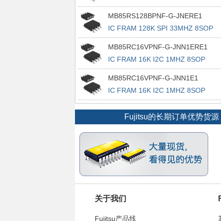
MB85RS128BPNF-G-JNERE1
IC FRAM 128K SPI 33MHZ 8SOP
MB85RC16VPNF-G-JNN1ERE1
IC FRAM 16K I2C 1MHZ 8SOP
MB85RC16VPNF-G-JNN1E1
IC FRAM 16K I2C 1MHZ 8SOP
Fujitsu的长期订单优势
关于我们
Fujitsu产品线